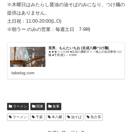
※木曜日はみたらし醤油の油そばのみになり、つけ麺の
提供はありません。
土日祝：11:00-20:00(L.O)
※朝ラー のみの営業：毎週土日 7-9時
長男、もんたいちお (京成八幡/つけ麺)
★★★☆☆3.68 ■京成八幡駅すぐ！極上の魚貝豚骨つけ
麺 ■予算(夜):～￥999
tabelog.com
ラーメン
関東
食事
ラーメン
千葉
本八幡
油そば
魚介系