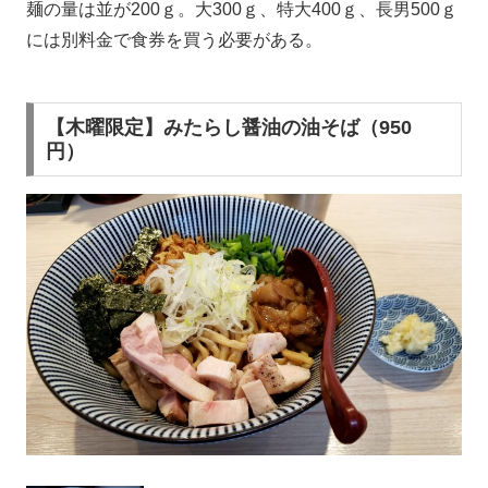
麺の量は並が200ｇ。大300ｇ、特大400ｇ、長男500ｇ
には別料金で食券を買う必要がある。
【木曜限定】みたらし醤油の油そば（950
円）