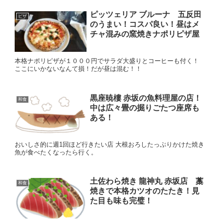
ピッツェリア ブルーナ 五反田
ピザ
のうまい！コスパ良い！昼はメ
チャ混みの窯焼きナポリピザ屋
本格ナポリピザが１０００円でサラダ大盛りとコーヒーも付く！
ここにいかないなんて損！だが昼は混む！！
黒座暁樓 赤坂の魚料理屋の店！
和食
中は広々畳の掘りごたつ座席も
ある！
おいしさ的に週1回ほど行きたい店 大根おろしたっぷりかけた焼き
魚が食べたくなったら行く。
土佐わら焼き 龍神丸 赤坂店 藁
和食
焼きで本格カツオのたたき！見
た目も味も完璧！