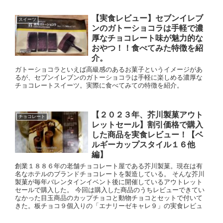
【実食レビュー】セブンイレブ
スイーツ
ンのガトーショコラは手軽で濃
厚なチョコレート味が魅力的な
おやつ！！食べてみた特徴を紹
介。
ガトーショコラといえば高級感のあるお菓子というイメージがあ
るが、セブンイレブンのガトーショコラは手軽に楽しめる濃厚な
チョコレートスイーツ。実際に食べてみての特徴を紹介。
【２０２３年、芥川製菓アウト
チョコレート
レットセール】割引価格で購入
した商品を実食レビュー！【ベ
ルギーカップスタイル１６他
編】
創業１８８６年の老舗チョコレート屋である芥川製菓。現在は有
名なホテルのブランドチョコレートを製造している。 そんな芥川
製菓が毎年バレンタインイベント後に開催しているアウトレット
セールで購入した。 今回は購入した商品のうちレビューできてい
なかった目玉商品のカップチョコと動物チョコとセットで付いて
きた。板チョコ９個入りの「エナリーゼキャレ９」の実食レビュ
ー。