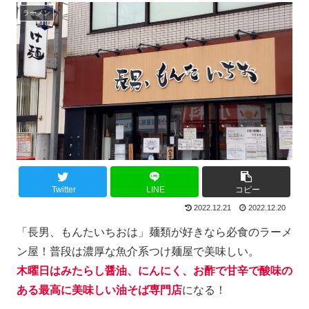
ラーメン
Twitter
LINE
コピー
2022.12.21
2022.12.20
「長男、もんたいちおは」麺類が好きなら必食のラーメ
ン屋！普段は濃厚な魚介系つけ麺屋で美味しい。
木曜日はみたらし醤油、にんにく、お酢で甘辛で酸味の
ある最高に美味しい油そば専門店
になる！