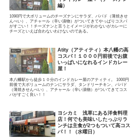
編）
1090円で大ボリュームのチーズナンにサラダ、パパド（薄焼きせ
んべい）、アチャール（辛い漬物）がついてきてやっぱりコスパ
がすごい！！チーズナンと言うとイメージがわかないがカレーに
チーズといえば合わないわけないのである。
Atity（アティティ）本八幡の高
カレー
コスパ！１０００円前後でお腹
いっぱいになれるインドカレー
屋！
本八幡駅から徒歩１０分のインドカレー屋のアティティ。 1000円
前後で大ボリュームのナンにサラダ、タンドリーチキン、パパド
（薄焼きせんべい）、アチャール（辛い漬物）がついてきてコス
パがすごく良い！！
ヨシカミ 浅草にある洋食料理
カレー
店！何でも美味いしたっぷりラ
ンチは主食が2つもついて高コス
パ！！（水曜日）