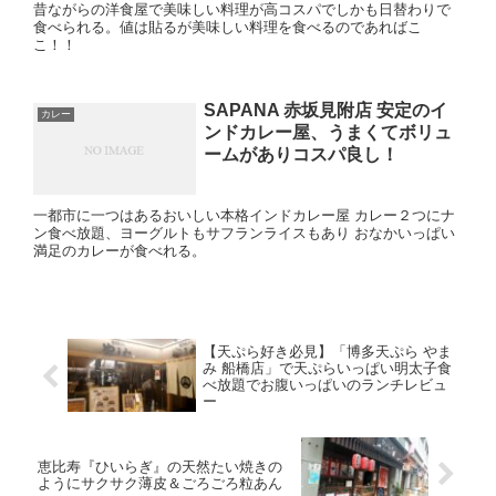
昔ながらの洋食屋で美味しい料理が高コスパでしかも日替わりで
食べられる。値は貼るが美味しい料理を食べるのであればこ
こ！！
SAPANA 赤坂見附店 安定のイ
カレー
ンドカレー屋、うまくてボリュ
ームがありコスパ良し！
一都市に一つはあるおいしい本格インドカレー屋 カレー２つにナ
ン食べ放題、ヨーグルトもサフランライスもあり おなかいっぱい
満足のカレーが食べれる。
【天ぷら好き必見】「博多天ぷら やま
み 船橋店」で天ぷらいっぱい明太子食
べ放題でお腹いっぱいのランチレビュ
ー
恵比寿『ひいらぎ』の天然たい焼きの
ようにサクサク薄皮＆ごろごろ粒あん