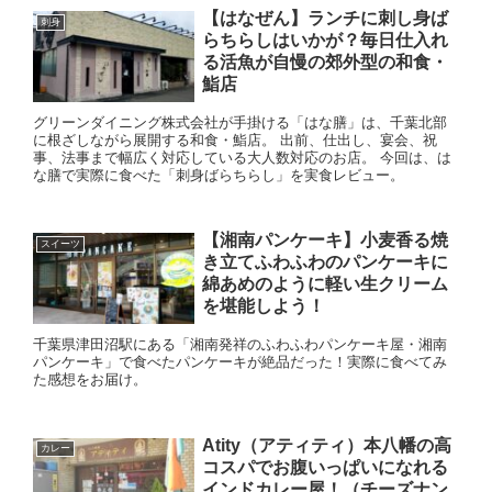
【はなぜん】ランチに刺し身ば
刺身
らちらしはいかが？毎日仕入れ
る活魚が自慢の郊外型の和食・
鮨店
グリーンダイニング株式会社が手掛ける「はな膳」は、千葉北部
に根ざしながら展開する和食・鮨店。 出前、仕出し、宴会、祝
事、法事まで幅広く対応している大人数対応のお店。 今回は、は
な膳で実際に食べた「刺身ばらちらし」を実食レビュー。
【湘南パンケーキ】小麦香る焼
スイーツ
き立てふわふわのパンケーキに
綿あめのように軽い生クリーム
を堪能しよう！
千葉県津田沼駅にある「湘南発祥のふわふわパンケーキ屋・湘南
パンケーキ」で食べたパンケーキが絶品だった！実際に食べてみ
た感想をお届け。
Atity（アティティ）本八幡の高
カレー
コスパでお腹いっぱいになれる
インドカレー屋！（チーズナン