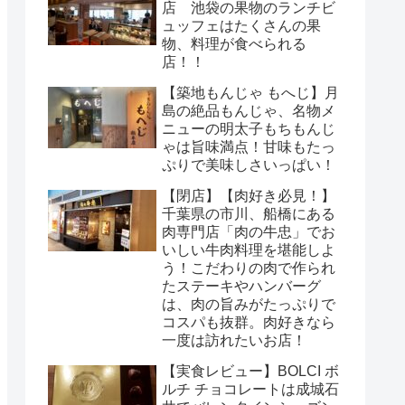
店 池袋の果物のランチビ
ュッフェはたくさんの果
物、料理が食べられる
店！！
【築地もんじゃ もへじ】月
島の絶品もんじゃ、名物メ
ニューの明太子もちもんじ
ゃは旨味満点！甘味もたっ
ぷりで美味しさいっぱい！
【閉店】【肉好き必見！】
千葉県の市川、船橋にある
肉専門店「肉の牛忠」でお
いしい牛肉料理を堪能しよ
う！こだわりの肉で作られ
たステーキやハンバーグ
は、肉の旨みがたっぷりで
コスパも抜群。肉好きなら
一度は訪れたいお店！
【実食レビュー】BOLCI ボ
ルチ チョコレートは成城石