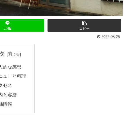
LINE
コピー
2022.08.25
次
人的な感想
ニューと料理
クセス
内と客層
舗情報