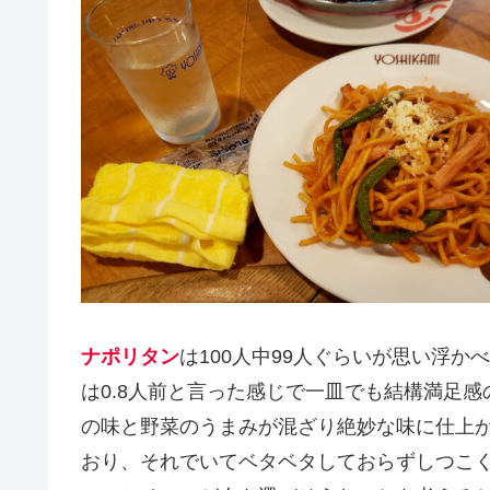
ナポリタン
は100人中99人ぐらいが思い浮
は0.8人前と言った感じで一皿でも結構満足
の味と野菜のうまみが混ざり絶妙な味に仕上
おり、それでいてベタベタしておらずしつこ