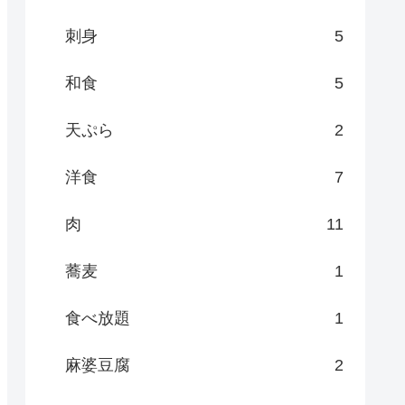
刺身
5
和食
5
天ぷら
2
洋食
7
肉
11
蕎麦
1
食べ放題
1
麻婆豆腐
2