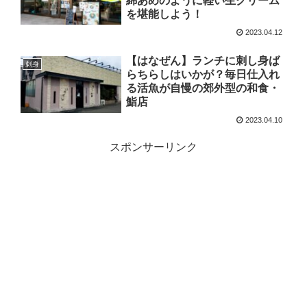
綿あめのように軽い生クリーム
を堪能しよう！
2023.04.12
【はなぜん】ランチに刺し身ば
刺身
らちらしはいかが？毎日仕入れ
る活魚が自慢の郊外型の和食・
鮨店
2023.04.10
スポンサーリンク