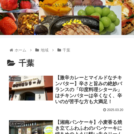
あなたの知らない美味しいお店を紹介！！
スミスのグルメレビュー
ホーム
地域
千葉
千葉
【激辛カレーとマイルドなチキ
カレー
ンバター】辛さと旨みの絶妙バ
ランスの「印度料理シタール」
はチキンバターは辛くなく、辛
いのが苦手な方も大満足！
2025.03.20
【湘南パンケーキ】小麦香る焼
スイーツ
き立てふわふわのパンケーキに